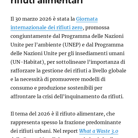
rifiuti alimentari
visita
di
campo
Il 30 marzo 2026 è stata la
Giornata
di
AWARE
internazionale dei rifiuti zero
, promossa
in
congiuntamente dal Programma delle Nazioni
Guinea-
Unite per l’ambiente (UNEP) e dal Programma
Bissau
delle Nazioni Unite per gli insediamenti umani
(UN-Habitat), per sottolineare l’importanza di
rafforzare la gestione dei rifiuti a livello globale
e la necessità di promuovere modelli di
consumo e produzione sostenibili per
affrontare la crisi dell’inquinamento da rifiuti.
Il tema del 2026 è il rifiuto alimentare, che
rappresenta spesso la frazione predominante
dei rifiuti urbani. Nel report
What a Waste 3.0