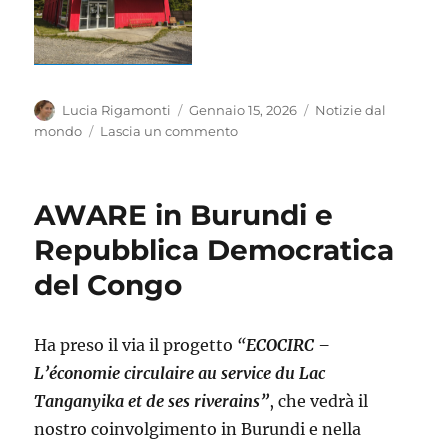
Autore
Pubblicato
Categorie
Lucia Rigamonti
Gennaio 15, 2026
Notizie dal
il
su
mondo
Lascia un commento
Settimana
di
visiting
AWARE in Burundi e
in
Cile
Repubblica Democratica
del Congo
Ha preso il via il progetto
“
ECOCIRC –
L’économie circulaire au service du Lac
Tanganyika et de ses riverains”
, che vedrà il
nostro coinvolgimento in Burundi e nella