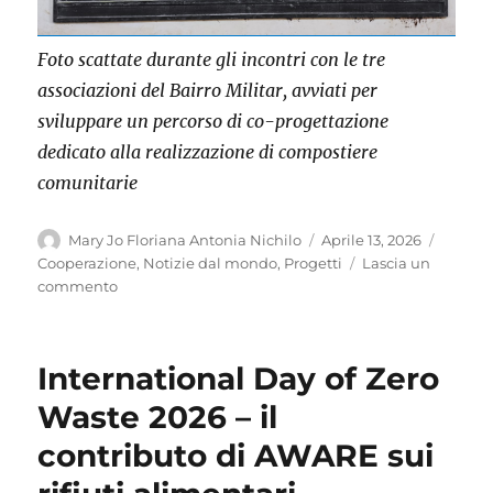
Foto scattate durante gli incontri con le tre
associazioni del Bairro Militar, avviati per
sviluppare un percorso di co-progettazione
dedicato alla realizzazione di compostiere
comunitarie
Autore
Pubblicato
Catego
Mary Jo Floriana Antonia Nichilo
Aprile 13, 2026
il
Cooperazione
,
Notizie dal mondo
,
Progetti
Lascia un
su
commento
BISSAU
LIMPU
–
International Day of Zero
Meno
Rifiuti,
Waste 2026 – il
Più
contributo di AWARE sui
Opportunità:
seconda