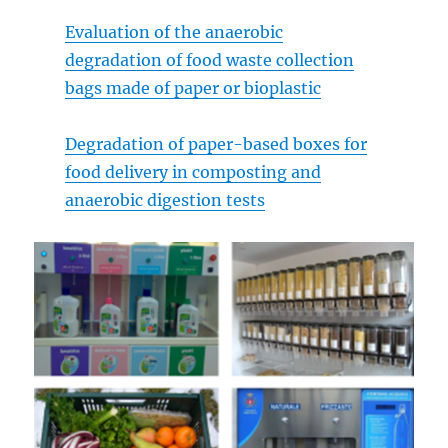
Evaluation of the anaerobic
degradation of food waste collection
bags made of paper or bioplastic
Degradation of paper-based boxes for
food delivery in composting and
anaerobic digestion tests