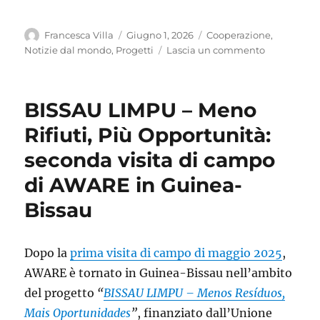
Autore
Pubblicato
Categorie
Francesca Villa
Giugno 1, 2026
Cooperazione
,
il
su
Notizie dal mondo
,
Progetti
Lascia un commento
Gestire
i
rifiuti
BISSAU LIMPU – Meno
in
un
Rifiuti, Più Opportunità:
territorio
seconda visita di campo
occupato
e
di AWARE in Guinea-
bombardat
Bissau
Dopo la
prima visita di campo di maggio 2025
,
AWARE è tornato in Guinea-Bissau nell’ambito
del progetto
“
BISSAU LIMPU – Menos Resíduos,
Mais Oportunidades
”
, finanziato dall’Unione