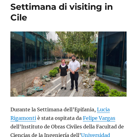
Settimana di visiting in
Zero
Waste
Cile
2026
–
il
contributo
di
AWARE
sui
rifiuti
alimentari
Durante la Settimana dell’Epifania,
Lucia
Rigamonti
è stata ospitata da
Felipe Vargas
dell’Instituto de Obras Civiles della Facultad de
Ciencias de la Ingeniería dell’
Universidad