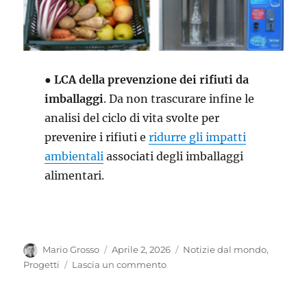
●
LCA della prevenzione dei rifiuti da
imballaggi
. Da non trascurare infine le
analisi del ciclo di vita svolte per
prevenire i rifiuti e
ridurre gli impatti
ambientali
associati degli imballaggi
alimentari.
Autore
Pubblicato
Categorie
Mario Grosso
Aprile 2, 2026
Notizie dal mondo
,
il
su
Progetti
Lascia un commento
International
Day
of