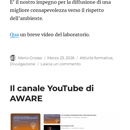
E’ il nostro impegno per la diffusione di una
migliore consapevolezza verso il rispetto
dell’ambiente.
Qua
un breve video del laboratorio.
Autore
Pubblicato
Categorie
Mario Grosso
Marzo 23, 2026
Attività formative
,
il
su
Divulgazione
Lascia un commento
Li
buttiamo
ma
Il canale YouTube di
poi…
AWARE