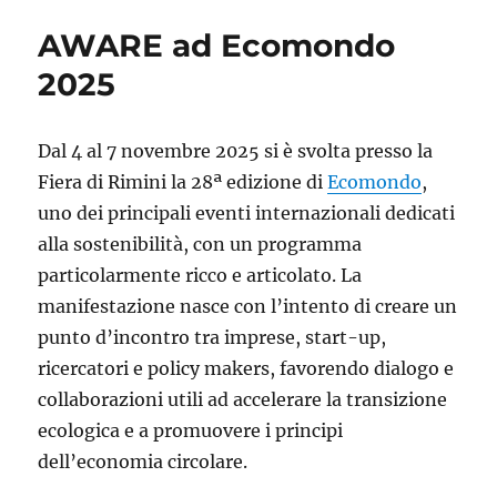
pagina
AWARE ad Ecomondo
web
del
2025
PoliMi
LCA
Network:
Dal 4 al 7 novembre 2025 si è svolta presso la
online
Fiera di Rimini la 28ª edizione di
Ecomondo
,
ora!
uno dei principali eventi internazionali dedicati
alla sostenibilità, con un programma
particolarmente ricco e articolato. La
manifestazione nasce con l’intento di creare un
punto d’incontro tra imprese, start-up,
ricercatori e policy makers, favorendo dialogo e
collaborazioni utili ad accelerare la transizione
ecologica e a promuovere i principi
dell’economia circolare.