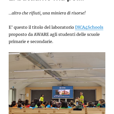
Management:
strumenti
…altro che rifiuti, una miniera di risorse!
LCT
avanzati
nel
E’ questo il titolo del laboratorio
DICA4Schools
settore
proposto da AWARE agli studenti delle scuole
di
gestione
primarie e secondarie.
dei
rifiuti