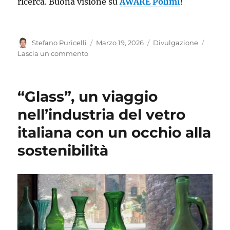
ricerca. Buona visione su
AWARE Polimi
!
Autore
Pubblicato
Categorie
Stefano Puricelli
Marzo 19, 2026
Divulgazione
il
su
Lascia un commento
Il
canale
YouTube
“Glass”, un viaggio
di
AWARE
nell’industria del vetro
italiana con un occhio alla
sostenibilità