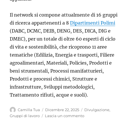
Il network si compone attualmente di 16 gruppi
di ricerca appartenenti a 8
Dipartimenti Polimi
(DABC, DCMC, DEIB, DENG, DES, DICA, DIG e
DMEC), per un totale di oltre 60 esperti di ciclo
di vita e sostenibilità, che ricoprono 11 aree
tematiche (Edilizia, Energia e trasporti, Filiere
agroalimentari, Materiali, Policies, Prodotti e
beni strumentali, Processi manifatturieri,
Prodotti e processi chimici, Strutture e
infrastrutture, Sviluppi metodologici,
Trattamento rifiuti, acque e suoli).
Autore
Pubblicato
Categorie
Camilla Tua
Dicembre 22, 2025
Divulgazione
,
il
su
Gruppi di lavoro
Lascia un commento
Scopri
la