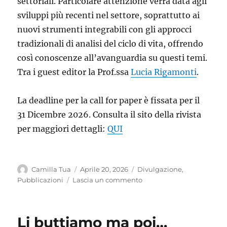
settoriali. Particolare attenzione verrà data agli
sviluppi più recenti nel settore, soprattutto ai
nuovi strumenti integrabili con gli approcci
tradizionali di analisi del ciclo di vita, offrendo
così conoscenze all’avanguardia su questi temi.
Tra i guest editor la Prof.ssa
Lucia Rigamonti
.
La deadline per la call for paper è fissata per il
31 Dicembre 2026. Consulta il sito della rivista
per maggiori dettagli:
QUI
Autore
Pubblicato
Categorie
Camilla Tua
Aprile 20, 2026
Divulgazione
,
il
su
Pubblicazioni
Lascia un commento
Numero
speciale
di
Li buttiamo ma poi…
Waste