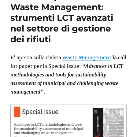
di
Waste Management:
uno
strumenti LCT avanzati
studio
sull’impiego
nel settore di gestione
di
plastica
dei rifiuti
riciclata
nelle
pavimentazion
E’ aperta sulla rivista
Waste Management
la call
stradali
for paper per la Special Issue: “
Advances in LCT
methodologies and tools for sustainability
assessment of municipal and challenging waste
management
“.