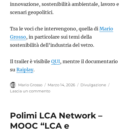
innovazione, sostenibilità ambientale, lavoro e
scenari geopolitici.
Tra le voci che intervengono, quella di
Mario
Grosso
, in particolare sui temi della
sostenibilità dell’industria del vetro.
Il trailer è visibile
QUI
, mentre il documentario
su
Raiplay
.
Autore
Pubblicato
Categorie
Mario Grosso
Marzo 14, 2026
Divulgazione
il
su
Lascia un commento
“Glass”,
un
viaggio
Polimi LCA Network –
nell’industria
del
MOOC “LCA e
vetro