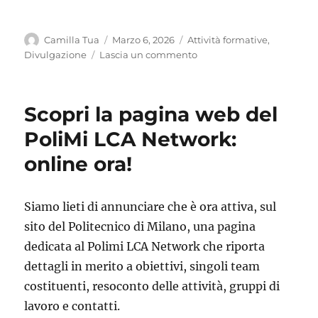
Autore
Pubblicato
Categorie
Camilla Tua
Marzo 6, 2026
Attività formative
,
il
su
Divulgazione
Lascia un commento
Polimi
LCA
Network
Scopri la pagina web del
–
MOOC
PoliMi LCA Network:
“LCA
online ora!
e
progettazione
sostenibile:
applicazioni
Siamo lieti di annunciare che è ora attiva, sul
in
sito del Politecnico di Milano, una pagina
ingegneria,
dedicata al Polimi LCA Network che riporta
architettura
e
dettagli in merito a obiettivi, singoli team
design”
costituenti, resoconto delle attività, gruppi di
lavoro e contatti.