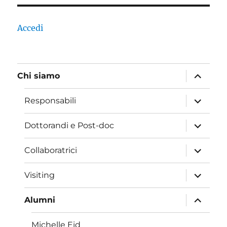
Accedi
apri
Chi siamo
i
menu
child
apri
Responsabili
i
menu
child
apri
Dottorandi e Post-doc
i
menu
child
apri
Collaboratrici
i
menu
child
apri
Visiting
i
menu
child
apri
Alumni
i
menu
child
Michelle Eid