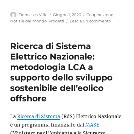
Autore
Pubblicato
Categorie
Francesca Villa
Giugno 1, 2026
Cooperazione
,
il
su
Notizie dal mondo
,
Progetti
Lascia un commento
Gestire
i
rifiuti
Ricerca di Sistema
in
un
Elettrico Nazionale:
territorio
metodologia LCA a
occupato
e
supporto dello sviluppo
bombardat
sostenibile dell’eolico
offshore
La
Ricerca di Sistema
(RdS) Elettrico Nazionale
è un programma finanziato dal
MASE
(Ministero per l’Ambiente e la Sicurezza