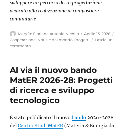
sviluppare un percorso di co-progettazione
dedicato alla realizzazione di compostiere
comunitarie
Autore
Pubblicato
Catego
Mary Jo Floriana Antonia Nichilo
Aprile 13, 2026
il
Cooperazione
,
Notizie dal mondo
,
Progetti
Lascia un
su
commento
BISSAU
LIMPU
–
Al via il nuovo bando
Meno
Rifiuti,
MatER 2026-28: Progetti
Più
di ricerca e sviluppo
Opportunità:
seconda
tecnologico
visita
di
campo
È stato pubblicato il nuovo
bando
2026-2028
di
AWARE
del
Centro Studi MatER
(Materia & Energia da