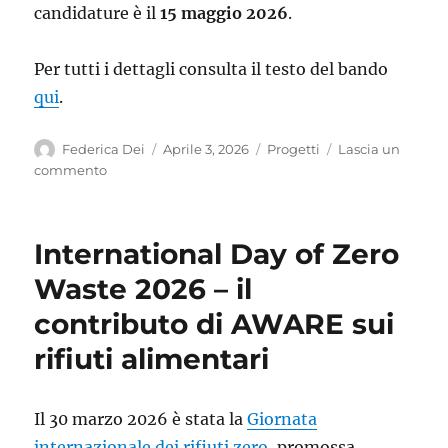
candidature è il
15 maggio 2026
.
Per tutti i dettagli consulta il testo del bando
qui
.
Autore
Pubblicato
Categorie
Federica Dei
Aprile 3, 2026
Progetti
Lascia un
il
su
commento
Al
via
il
International Day of Zero
nuovo
bando
Waste 2026 – il
MatER
contributo di AWARE sui
2026-
28:
rifiuti alimentari
Progetti
di
ricerca
Il 30 marzo 2026 è stata la
Giornata
e
sviluppo
internazionale dei rifiuti zero
, promossa