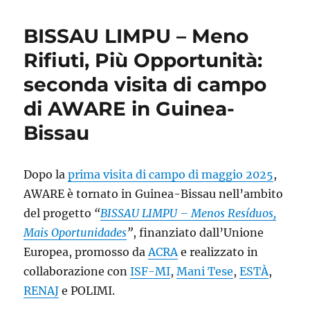
di
Sistema
BISSAU LIMPU – Meno
Elettrico
Nazionale:
Rifiuti, Più Opportunità:
metodologia
seconda visita di campo
LCA
a
di AWARE in Guinea-
supporto
dello
Bissau
sviluppo
sostenibile
dell’eolico
Dopo la
prima visita di campo di maggio 2025
,
offshore
AWARE è tornato in Guinea-Bissau nell’ambito
del progetto
“
BISSAU LIMPU – Menos Resíduos,
Mais Oportunidades
”
, finanziato dall’Unione
Europea, promosso da
ACRA
e realizzato in
collaborazione con
ISF-MI
,
Mani Tese
,
ESTÀ
,
RENAJ
e POLIMI.