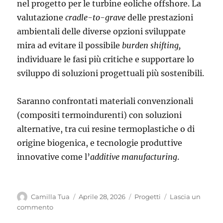
nel progetto per le turbine eoliche offshore. La
valutazione
cradle-to-grave
delle prestazioni
ambientali delle diverse opzioni sviluppate
mira ad evitare il possibile
burden shifting,
individuare le fasi più critiche e supportare lo
sviluppo di soluzioni progettuali più sostenibili.
Saranno confrontati materiali convenzionali
(compositi termoindurenti) con soluzioni
alternative, tra cui resine termoplastiche o di
origine biogenica, e tecnologie produttive
innovative come l’
additive manufacturing
.
Autore
Pubblicato
Categorie
Camilla Tua
Aprile 28, 2026
Progetti
Lascia un
il
su
commento
Ricerca