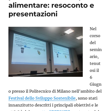
alimentare: resoconto e
presentazioni
Nel
corso
del
semin
ario,
tenut
osi il
6
Giugn
o presso il Politecnico di Milano nell’ambito del
Festival dello Sviluppo Sostenibile
, sono stati
innanzitutto descritti i principali obiettivi e le