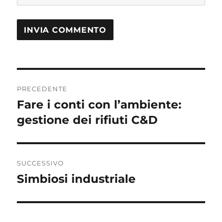
Navigazione
PRECEDENTE
articoli
Fare i conti con l’ambiente:
Articolo
precedente:
gestione dei rifiuti C&D
SUCCESSIVO
Simbiosi industriale
Articolo
successivo: