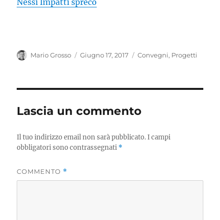
Nessi Impatti spreco
Autore
Pubblicato
Categorie
Mario Grosso
Giugno 17, 2017
Convegni
,
Progetti
il
Lascia un commento
Il tuo indirizzo email non sarà pubblicato.
I campi
obbligatori sono contrassegnati
*
COMMENTO
*