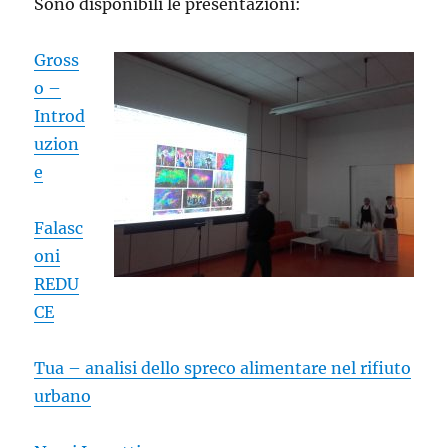
Sono disponibili le presentazioni:
Gross
o –
Introd
uzion
e
Falasc
oni
REDU
CE
Tua – analisi dello spreco alimentare nel rifiuto
urbano