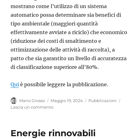
mostrano come l’utilizzo di un sistema
automatico possa determinare sia benefici di
tipo ambientale (maggiori quantità
effettivamente avviate a riciclo) che economico
(riduzione dei costi di smaltimento e
ottimizzazione delle attività di raccolta), a
patto che sia garantito un livello di accuratezza
di classificazione superiore all’80%.
Qui
è possibile leggere la pubblicazione.
Autore
Pubblicato
Categorie
Mario Grosso
Maggio 19, 2024
Pubblicazioni
il
su
Lascia un commento
Separare
correttamente
i
Energie rinnovabili
rifiuti