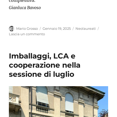
complessiva.
Gianluca Bavoso
Autore
Pubblicato
Categorie
Mario Grosso
Gennaio 19, 2025
Neolaureati
il
su
Lascia un commento
Emissioni
di
CO2
Imballaggi, LCA e
e
produzione
cooperazione nella
di
sessione di luglio
idrogeno
dalla
termovalorizzazione