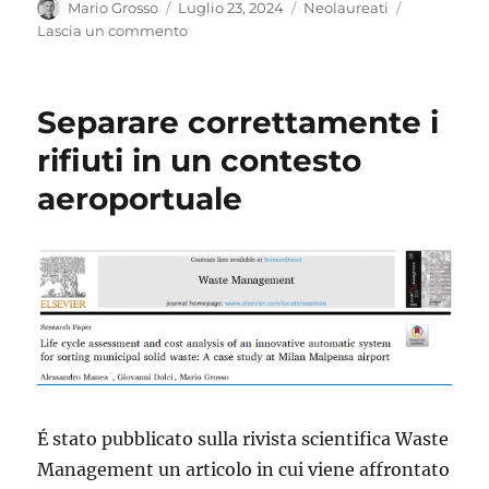
Autore
Pubblicato
Categorie
Mario Grosso
Luglio 23, 2024
Neolaureati
il
su
Lascia un commento
Imballaggi,
LCA
e
Separare correttamente i
cooperazione
nella
rifiuti in un contesto
sessione
aeroportuale
di
luglio
É stato pubblicato sulla rivista scientifica Waste
Management un articolo in cui viene affrontato