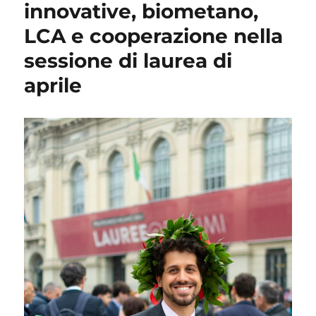
in
innovative, biometano,
un
LCA e cooperazione nella
contesto
aeroportuale
sessione di laurea di
aprile