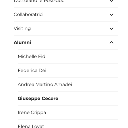
Dottorandi e Post-doc
i
menu
child
apri
Collaboratrici
i
menu
child
apri
Visiting
i
menu
child
apri
Alumni
i
menu
child
Michelle Eid
Federica Dei
Andrea Martino Amadei
Giuseppe Cecere
Irene Crippa
Elena Lovat