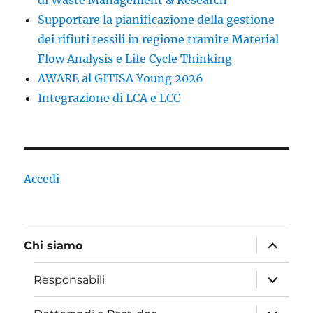
di Waste Management & Research
Supportare la pianificazione della gestione
dei rifiuti tessili in regione tramite Material
Flow Analysis e Life Cycle Thinking
AWARE al GITISA Young 2026
Integrazione di LCA e LCC
Accedi
apri
Chi siamo
i
menu
child
apri
Responsabili
i
menu
child
apri