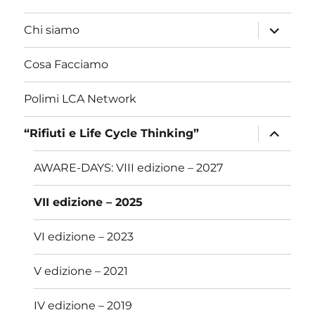
apri
Chi siamo
i
menu
child
Cosa Facciamo
Polimi LCA Network
apri
“Rifiuti e Life Cycle Thinking”
i
menu
child
AWARE-DAYS: VIII edizione – 2027
VII edizione – 2025
VI edizione – 2023
V edizione – 2021
IV edizione – 2019