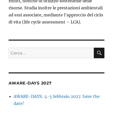
rifiuti, nonché di utilizzo sostenibile delle
risorse. Studia inoltre le prestazioni ambientali
ad essi associate, mediante l’approccio del ciclo
di vita (life cycle assessment – LCA).
CE
Cerca:
AWARE-DAYS 2027
AWARE-DAYS: 4-5 febbraio 2027. Save the
date!