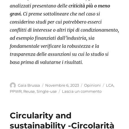
analizzati presentano delle
criticità più o meno
gravi.
Ci preme sottolineare che nel caso si
considerino studi
per cui potrebbero esserci
conflitti di interesse
o altri tipi di condizionamento,
ad esempio finanziati dall’industria, sia
fondamentale verificare la robustezza e la
trasparenza delle assunzioni su cui lo studio si
basa prima di valutarne i risultati.
Autore
Pubblicato
Categorie
Tag
Gaia Brussa
Novembre 6, 2023
Opinioni
LCA
,
il
su
PPWR
,
Reuse
,
Single-use
Lascia un commento
Analysis
of
Life
Circularity and
Cycle
Assessment
sustainability -Circolarità
studies