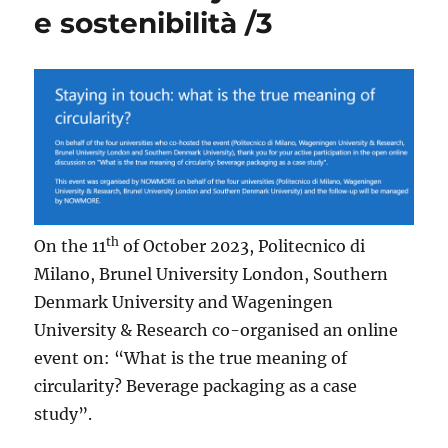
e sostenibilità /3
on
single-
use
and
reusable
packaging
for
dine-
in
and
take-
th
On the 11
of October 2023, Politecnico di
away
influencing
Milano, Brunel University London, Southern
the
Denmark University and Wageningen
discussion
University & Research co-organised an online
on
PPWR
event on: “What is the true meaning of
circularity? Beverage packaging as a case
study”.