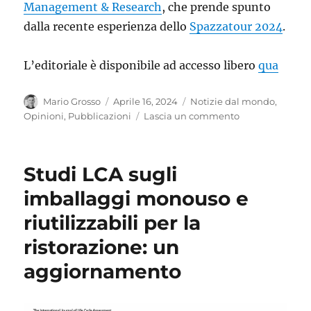
Management & Research
, che prende spunto
dalla recente esperienza dello
Spazzatour 2024
.
L’editoriale è disponibile ad accesso libero
qua
Autore
Pubblicato
Categorie
Mario Grosso
Aprile 16, 2024
Notizie dal mondo
,
il
su
Opinioni
,
Pubblicazioni
Lascia un commento
I
rifiuti
e
Studi LCA sugli
la
Città
imballaggi monouso e
Eterna
riutilizzabili per la
ristorazione: un
aggiornamento