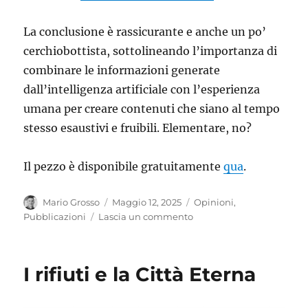
La conclusione è rassicurante e anche un po’
cerchiobottista, sottolineando l’importanza di
combinare le informazioni generate
dall’intelligenza artificiale con l’esperienza
umana per creare contenuti che siano al tempo
stesso esaustivi e fruibili. Elementare, no?
Il pezzo è disponibile gratuitamente
qua
.
Autore
Pubblicato
Categorie
Mario Grosso
Maggio 12, 2025
Opinioni
,
il
su
Pubblicazioni
Lascia un commento
Quale
ruolo
per
I rifiuti e la Città Eterna
l’intelligenza
artificiale
nella