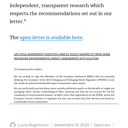
independent, transparent research which
respects the recommendations set out in our
letter.”
The
open letter is available here
.
Autore
Pubblicato
Categorie
Lucia Rigamonti
Settembre 19, 2023
Opinioni