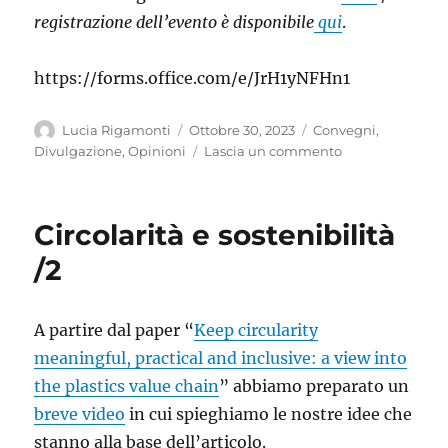
registrazione dell’evento è disponibile
qui
.
https://forms.office.com/e/JrH1yNFHn1
Autore
Pubblicato
Categorie
Lucia Rigamonti
Ottobre 30, 2023
Convegni
,
il
su
Divulgazione
,
Opinioni
Lascia un commento
Circularity
and
sustainability
Circolarità e sostenibilità
-
Circolarità
/2
e
sostenibilità
/3
A partire dal paper “
Keep circularity
meaningful, practical and inclusive: a view into
the plastics value chain
” abbiamo preparato un
breve video
in cui spieghiamo le nostre idee che
stanno alla base dell’articolo.