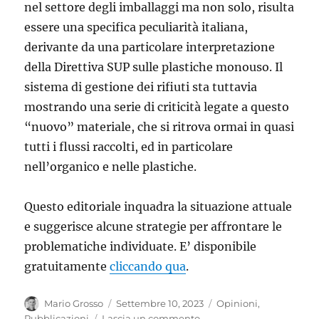
nel settore degli imballaggi ma non solo, risulta
essere una specifica peculiarità italiana,
derivante da una particolare interpretazione
della Direttiva SUP sulle plastiche monouso. Il
sistema di gestione dei rifiuti sta tuttavia
mostrando una serie di criticità legate a questo
“nuovo” materiale, che si ritrova ormai in quasi
tutti i flussi raccolti, ed in particolare
nell’organico e nelle plastiche.
Questo editoriale inquadra la situazione attuale
e suggerisce alcune strategie per affrontare le
problematiche individuate. E’ disponibile
gratuitamente
cliccando qua
.
Autore
Pubblicato
Categorie
Mario Grosso
Settembre 10, 2023
Opinioni
,
il
su
Pubblicazioni
Lascia un commento