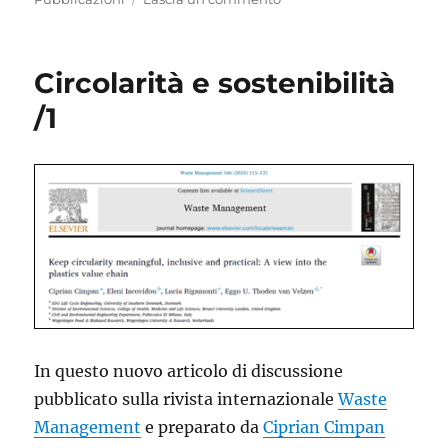
Riflessioni
sulle
bioplastiche
Circolarità e sostenibilità
nella
gestione
/1
dei
rifiuti
In questo nuovo articolo di discussione
pubblicato sulla rivista internazionale
Waste
Management
e preparato da
Ciprian Cimpan