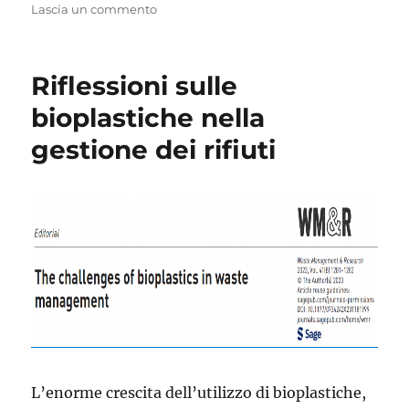
il
su
Lascia un commento
Life
cycle
assessment
Riflessioni sulle
scientists
urge
bioplastiche nella
EU
gestione dei rifiuti
policy
makers
to
treat
some
packaging
environmental
impact
assessments
with
caution
L’enorme crescita dell’utilizzo di bioplastiche,