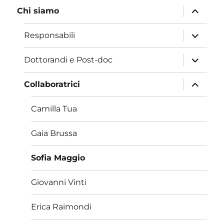
apri
Chi siamo
i
menu
child
apri
Responsabili
i
menu
child
apri
Dottorandi e Post-doc
i
menu
child
apri
Collaboratrici
i
menu
child
Camilla Tua
Gaia Brussa
Sofia Maggio
Giovanni Vinti
Erica Raimondi