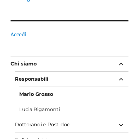
Accedi
apri
Chi siamo
i
menu
child
apri
Responsabili
i
menu
child
Mario Grosso
Lucia Rigamonti
apri
Dottorandi e Post-doc
i
menu
child
apri