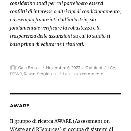
considerino studi
per cui potrebbero esserci
conflitti di interesse
o altri tipi di condizionamento,
ad esempio finanziati dall’industria, sia
fondamentale verificare la robustezza e la
trasparenza delle assunzioni su cui lo studio si
basa prima di valutarne i risultati.
Autore
Pubblicato
Categorie
Tag
Gaia Brussa
Novembre 6, 2023
Opinioni
LCA
,
il
su
PPWR
,
Reuse
,
Single-use
Lascia un commento
Analysis
of
Life
Cycle
Assessment
AWARE
studies
on
Il gruppo di ricerca AWARE (Assessment on
single-
WAste and REsources) si occupa di sistemi di
use