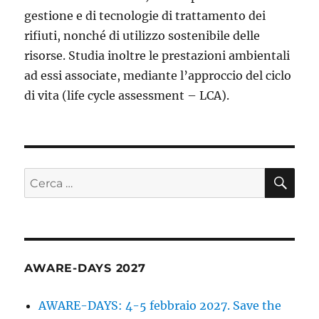
and
gestione e di tecnologie di trattamento dei
reusable
rifiuti, nonché di utilizzo sostenibile delle
packaging
risorse. Studia inoltre le prestazioni ambientali
for
dine-
ad essi associate, mediante l’approccio del ciclo
in
di vita (life cycle assessment – LCA).
and
take-
away
influencing
the
CE
discussion
Cerca:
on
PPWR
AWARE-DAYS 2027
AWARE-DAYS: 4-5 febbraio 2027. Save the