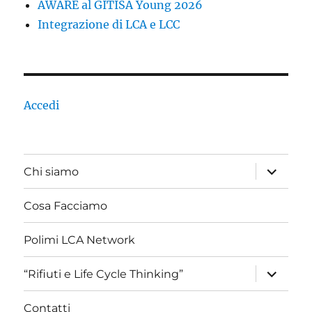
AWARE al GITISA Young 2026
Integrazione di LCA e LCC
Accedi
apri
Chi siamo
i
menu
child
Cosa Facciamo
Polimi LCA Network
apri
“Rifiuti e Life Cycle Thinking”
i
menu
child
Contatti