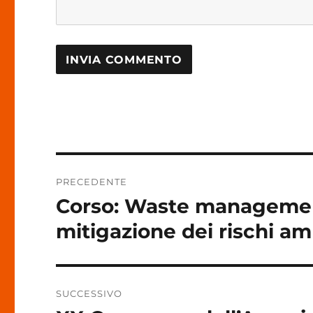
Navigazione
PRECEDENTE
articoli
Corso: Waste management
Articolo
precedente:
mitigazione dei rischi am
SUCCESSIVO