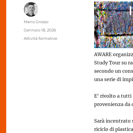
Autore
Mario Grosso
Pubblicato
Gennaio 18, 2026
il
Categorie
Attività formative
AWARE organizza
Study Tour su racc
secondo un conso
una serie di imp
E’ rivolto a tutti
provenienza da 
Sarà incentrato 
riciclo di plastic