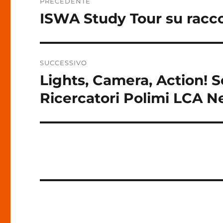
PRECEDENTE
articoli
ISWA Study Tour su raccol
Articolo
precedente:
SUCCESSIVO
Lights, Camera, Action! 
Articolo
successivo:
Ricercatori Polimi LCA N