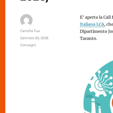
E’ aperta la Call
Italiana LCA
, ch
Autore
Camilla Tua
Dipartimento Jon
Pubblicato
Gennaio 20, 2026
Taranto.
il
Categorie
Convegni