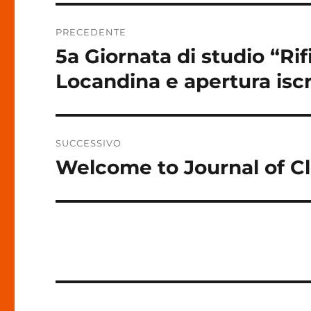
Navigazione
PRECEDENTE
articoli
5a Giornata di studio “Rif
Articolo
precedente:
Locandina e apertura iscr
SUCCESSIVO
Welcome to Journal of C
Articolo
successivo: