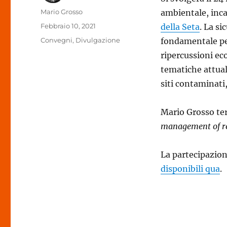
Autore
Mario Grosso
ambientale, inca
Pubblicato
Febbraio 10, 2021
della Seta
. La s
il
Categorie
Convegni
,
Divulgazione
fondamentale per
ripercussioni e
tematiche attuali
siti contaminati, 
Mario Grosso ter
management of re
La partecipazion
disponibili qua
.