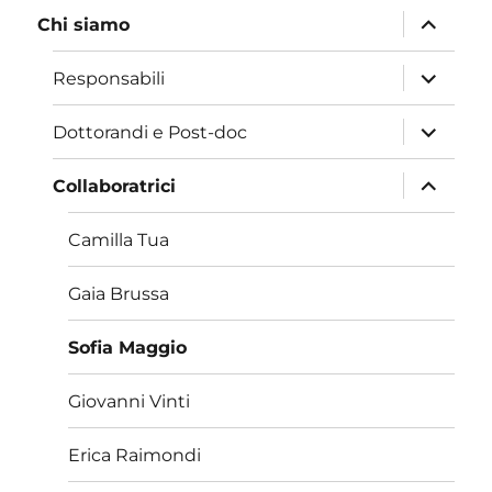
apri
Chi siamo
i
menu
child
apri
Responsabili
i
menu
child
apri
Dottorandi e Post-doc
i
menu
child
apri
Collaboratrici
i
menu
child
Camilla Tua
Gaia Brussa
Sofia Maggio
Giovanni Vinti
Erica Raimondi