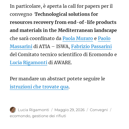
In particolare, è aperta la call for papers per il
convegno
Technological solutions for
resources recovery from end-of-life products
and materials in the Mediterranean landscape
che sarà coordinato da
Paola Muraro
e
Paolo
Massarini
di ATIA – ISWA,
Fabrizio Passarini
del Comitato tecnico scientifico di Ecomondo e
Lucia Rigamonti
di AWARE.
Per mandare un abstract potete seguire le
istruzioni che trovate qua
.
Autore
Pubblicato
Categorie
Tag
Lucia Rigamonti
Maggio 29, 2026
Convegni
il
ecomondo
,
gestione dei rifiuti