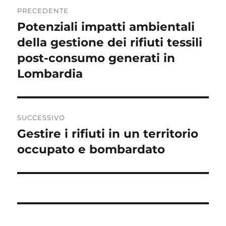
Navigazione
PRECEDENTE
articoli
Potenziali impatti ambientali
Articolo
precedente:
della gestione dei rifiuti tessili
post-consumo generati in
Lombardia
SUCCESSIVO
Gestire i rifiuti in un territorio
Articolo
successivo:
occupato e bombardato