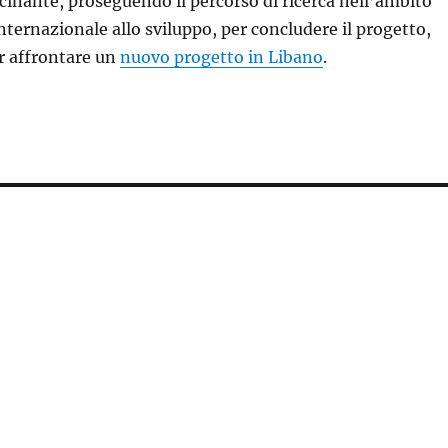
inante, proseguendo il percorso di ricerca nell’ambito
internazionale allo sviluppo, per concludere il progetto,
er affrontare un
nuovo progetto in Libano
.