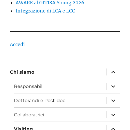
AWARE al GITISA Young 2026
Integrazione di LCA e LCC
Accedi
apri
Chi siamo
i
menu
child
apri
Responsabili
i
menu
child
apri
Dottorandi e Post-doc
i
menu
child
apri
Collaboratrici
i
menu
child
apri
Visiting