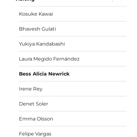
i
menu
child
Kosuke Kawai
Bhavesh Gulati
Yukiya Kandabashi
Laura Megido Fernández
Bess Alicia Newrick
Irene Rey
Denet Soler
Emma Olsson
Felipe Vargas