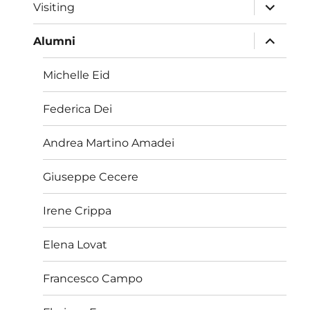
child
apri
Visiting
i
menu
child
apri
Alumni
i
menu
child
Michelle Eid
Federica Dei
Andrea Martino Amadei
Giuseppe Cecere
Irene Crippa
Elena Lovat
Francesco Campo