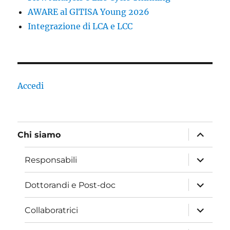
AWARE al GITISA Young 2026
Integrazione di LCA e LCC
Accedi
apri
Chi siamo
i
menu
child
apri
Responsabili
i
menu
child
apri
Dottorandi e Post-doc
i
menu
child
apri
Collaboratrici
i
menu