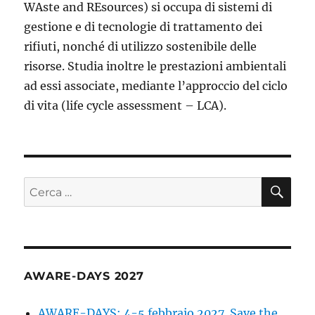
WAste and REsources) si occupa di sistemi di
gestione e di tecnologie di trattamento dei
rifiuti, nonché di utilizzo sostenibile delle
risorse. Studia inoltre le prestazioni ambientali
ad essi associate, mediante l’approccio del ciclo
di vita (life cycle assessment – LCA).
CE
Cerca:
AWARE-DAYS 2027
AWARE-DAYS: 4-5 febbraio 2027. Save the