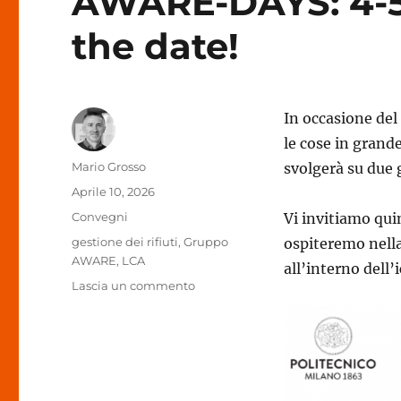
AWARE-DAYS: 4-5 
the date!
In occasione del
le cose in grande
Autore
Mario Grosso
svolgerà su due 
Pubblicato
Aprile 10, 2026
il
Categorie
Convegni
Vi invitiamo qui
Tag
gestione dei rifiuti
,
Gruppo
ospiteremo nella
AWARE
,
LCA
all’interno dell’
su
Lascia un commento
AWARE-
DAYS:
4-
5
febbraio
2027.