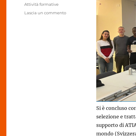
il
Categorie
Attività formative
su
Lascia un commento
ISWA
Italy
Study
Tour,
un
resoconto
Si è concluso co
selezione e tratt
supporto di ATIA
mondo (Svizzera