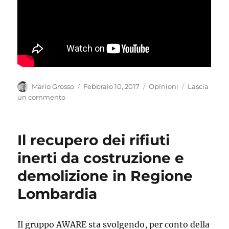
Autore
Pubblicato
Categorie
Mario Grosso
Febbraio 10, 2017
Opinioni
Lascia
il
su
un commento
Riciclare
funziona!
Il recupero dei rifiuti
inerti da costruzione e
demolizione in Regione
Lombardia
Il gruppo AWARE sta svolgendo, per conto della