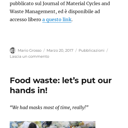
pubblicato sul Journal of Material Cycles and
Waste Management, ed è disponibile ad
accesso libero
a questo link
.
Autore
Pubblicato
Categorie
Mario Grosso
Marzo 20, 2017
Pubblicazioni
il
su
Lascia un commento
Pubblicata
una
review
Food waste: let’s put our
internazionale
sulla
hands in!
prevenzione
dei
rifiuti
“We had masks most of time, really!”