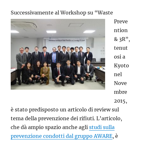
distribuzione
o
Successivam
ente al Workshop su “Waste
filiere
Preve
alternative?
ntion
& 3R”,
tenut
osi a
Kyoto
nel
Nove
mbre
2015,
è stato predisposto un articolo di review sul
tema della prevenzione dei rifiuti. L’articolo,
che dà ampio spazio anche agli
studi sulla
prevenzione condotti dal gruppo AWARE
, è