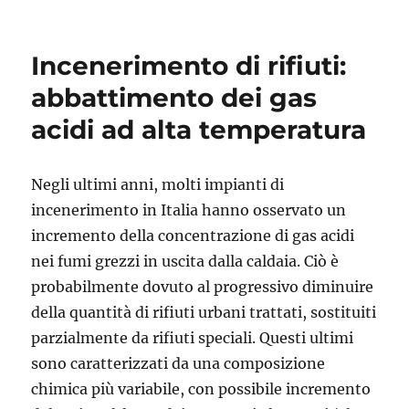
3°
Workshop
“Rifiuti
Incenerimento di rifiuti:
e
Life
abbattimento dei gas
Cycle
acidi ad alta temperatura
Thinking”
–
disponibili
le
Negli ultimi anni, molti impianti di
presentazioni
incenerimento in Italia hanno osservato un
incremento della concentrazione di gas acidi
nei fumi grezzi in uscita dalla caldaia. Ciò è
probabilmente dovuto al progressivo diminuire
della quantità di rifiuti urbani trattati, sostituiti
parzialmente da rifiuti speciali. Questi ultimi
sono caratterizzati da una composizione
chimica più variabile, con possibile incremento