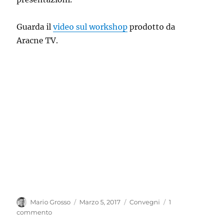
Guarda il
video sul workshop
prodotto da
Aracne TV.
Autore
Pubblicato
Categorie
Mario Grosso
Marzo 5, 2017
Convegni
1
il
su
commento