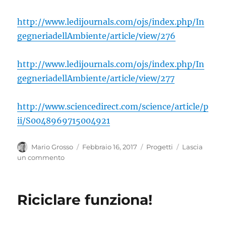
http://www.ledijournals.com/ojs/index.php/In
gegneriadellAmbiente/article/view/276
http://www.ledijournals.com/ojs/index.php/In
gegneriadellAmbiente/article/view/277
http://www.sciencedirect.com/science/article/p
ii/S0048969715004921
Autore
Pubblicato
Categorie
Mario Grosso
Febbraio 16, 2017
Progetti
Lascia
il
su
un commento
Il
sistema
di
Riciclare funziona!
gestione
dei
RAEE