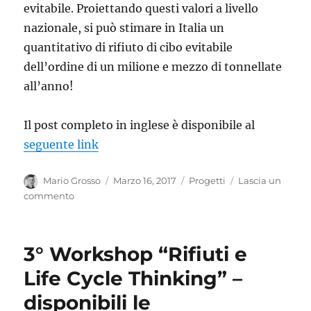
evitabile. Proiettando questi valori a livello
nazionale, si può stimare in Italia un
quantitativo di rifiuto di cibo evitabile
dell’ordine di un milione e mezzo di tonnellate
all’anno!
Il post completo in inglese è disponibile al
seguente link
Autore
Pubblicato
Categorie
Mario Grosso
Marzo 16, 2017
Progetti
Lascia un
il
su
commento
Food
waste:
let’s
3° Workshop “Rifiuti e
put
our
Life Cycle Thinking” –
hands
disponibili le
in!