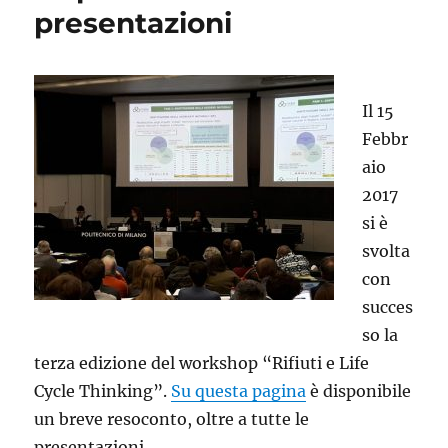
presentazioni
Il 15
Febbr
aio
2017
si è
svolta
con
succes
so la
terza edizione del workshop “Rifiuti e Life
Cycle Thinking”.
Su questa pagina
è disponibile
un breve resoconto, oltre a tutte le
presentazioni.