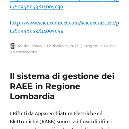
ii/S0956053X14005030
http://www.sciencedirect.com/science/article/p
ii/S0956053X14005054
Autore
Pubblicato
Categorie
Mario Grosso
Febbraio 19, 2017
Progetti
Lascia
il
su
un commento
Incenerimento
di
rifiuti:
Il sistema di gestione dei
abbattimento
dei
RAEE in Regione
gas
Lombardia
acidi
ad
alta
temperatura
I Rifiuti da Apparecchiature Elettriche ed
Elettroniche (RAEE) sono tra i flussi di rifiuti