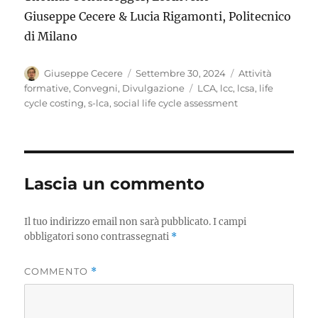
Giuseppe Cecere & Lucia Rigamonti, Politecnico
di Milano
Autore
Pubblicato
Categorie
Giuseppe Cecere
Settembre 30, 2024
Attività
il
Tag
formative
,
Convegni
,
Divulgazione
LCA
,
lcc
,
lcsa
,
life
cycle costing
,
s-lca
,
social life cycle assessment
Lascia un commento
Il tuo indirizzo email non sarà pubblicato.
I campi
obbligatori sono contrassegnati
*
COMMENTO
*