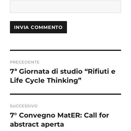
Navigazione
PRECEDENTE
articoli
7ª Giornata di studio “Rifiuti e
Articolo
precedente:
Life Cycle Thinking”
SUCCESSIVO
7° Convegno MatER: Call for
Articolo
successivo:
abstract aperta